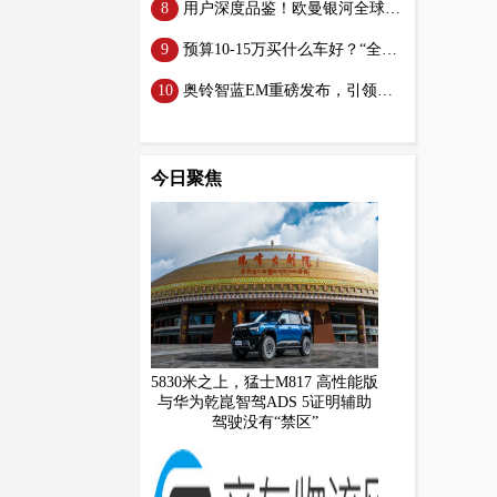
用户深度品鉴！欧曼银河全球价值品鉴之旅西安站：见证高效节能重卡领先实力
预算10-15万买什么车好？“全能家用头号MPV”来助力
奥铃智蓝EM重磅发布，引领中国新能源轻卡品质升级
今日聚焦
5830米之上，猛士M817 高性能版
与华为乾崑智驾ADS 5证明辅助
驾驶没有“禁区”