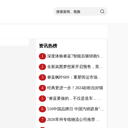
资讯热榜
深度体验睿蓝7智能后驱轿跑SUV，换电技术引领未来
全新岚图梦想家开启预售，英得尔助力打造梦「享」家
睿蓝枫叶60S：重塑营运市场，引领高效换电新风尚
经典更进一步！2024款欧拉好猫
“睿蓝要做的，不仅是造车，更是推动一个绿色出行时代的到来”——睿蓝CEO周宗成
510中国品牌日 中国汽研跻身“2024中国品牌价值评价信息发布”榜单
2026常州专线物流公司推荐 高时效干线直达服务商盘点